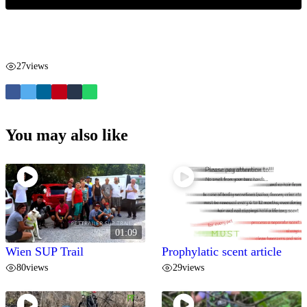
27
views
You may also like
01:09
Wien SUP Trail
Prophylatic scent article
80
views
29
views