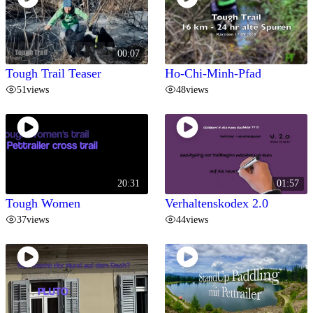
00:07
Tough Trail Teaser
Ho-Chi-Minh-Pfad
51
views
48
views
20:31
01:57
Tough Women
Verhaltenskodex 2.0
37
views
44
views